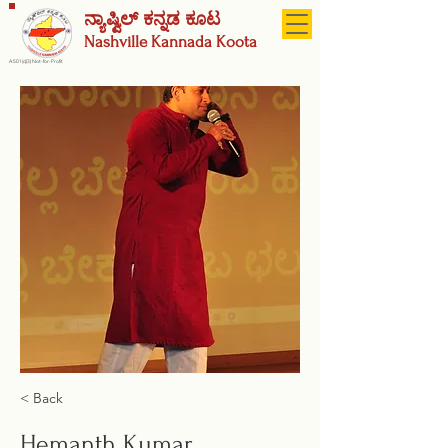
ನ್ಯಾಷ್ವಿಲ್ ಕನ್ನಡ ಕೂಟ
Nashville
Kannada Koota
A 501(c)(3) Not-for-Profit
< Back
Hemanth Kumar